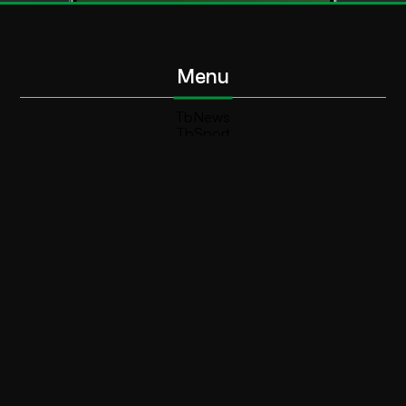
Menu
TbNews
TbSport
Programmi Tb
Diretta Tv (On Air)
Contatti
Invia segnalazione
Contatti
+39 0364 532727
info@teleboario.tv
Social