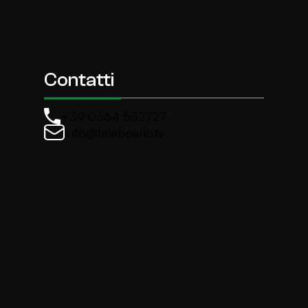
Contatti
+39 0364 532727
info@teleboario.tv
La newsletter di TeleBoario
Iscriviti e ricevi ogni settimane le news più import