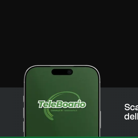
Sca
del