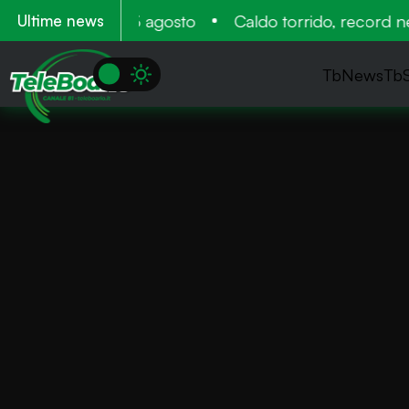
ento 11, 12 e 13 agosto
Caldo torrido, record negat
Ultime news
TbNews
Tb