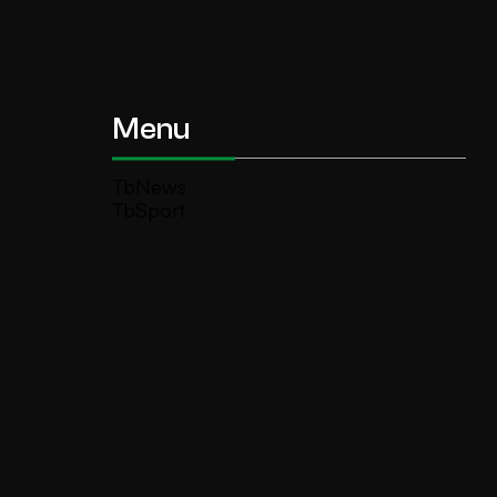
Menu
TbNews
TbSport
Programmi Tb
Diretta Tv (On Air)
Contatti
Invia segnalazione
TeleBoario R.B.1 SB S.r.l.
Piazza Medaglie d’Oro, 1 25047 Darfo
Boario Terme (BS)