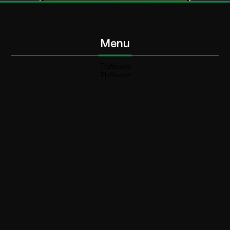
Menu
TbNews
TbSport
Programmi Tb
Diretta Tv (On Air)
Contatti
Invia segnalazione
Contatti
+39 0364 532727
info@teleboario.tv
Social