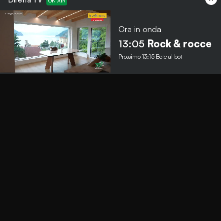
Ora in onda
Menu
13:05
Rock & rocce
Prossimo
13:15
Bote al bot
TbNews
TbSport
Programmi Tb
Diretta Tv (On Air)
Contatti
Invia segnalazione
Contatti
+39 0364 532727
info@teleboario.tv
Social