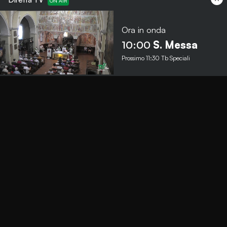
Ora in onda
Menu
10:00
S. Messa
Prossimo
11:30
Tb Speciali
TbNews
TbSport
Programmi Tb
Diretta Tv (On Air)
Contatti
Invia segnalazione
Contatti
+39 0364 532727
info@teleboario.tv
Social