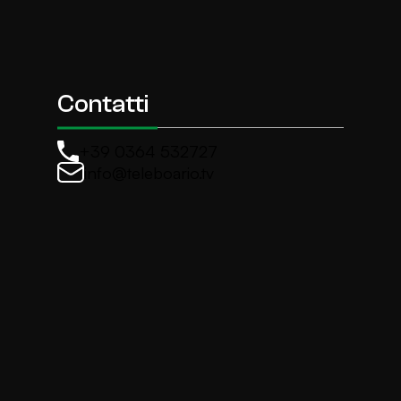
Contatti
+39 0364 532727
info@teleboario.tv
La newsletter di TeleBoario
Iscriviti e ricevi ogni settimane le news più import