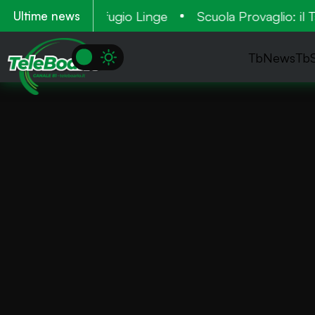
 apre il nuovo rifugio Linge
Scuola Provaglio: il Ta
Ultime news
TbNews
Tb