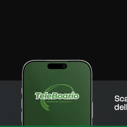
Sca
del