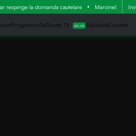
r respinge la domanda cautelare
Marcinelle: tra le 1
Inv
Sport
ProgrammiTb
Diretta TV
Pubblicità
Contatti