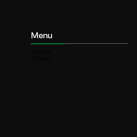
Menu
TbNews
TbSport
Programmi Tb
Diretta Tv (On Air)
Contatti
Invia segnalazione
TeleBoario R.B.1 SB S.r.l.
Piazza Medaglie d’Oro, 1 25047 Darfo
Boario Terme (BS)