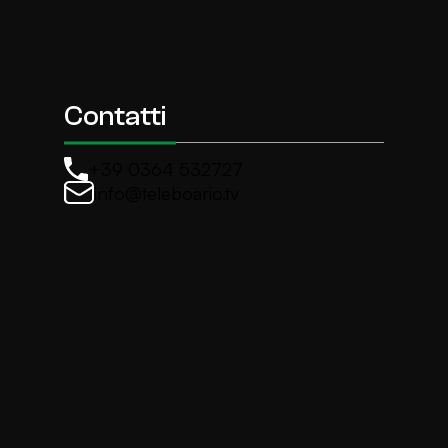
Contatti
+39 0364 532727
info@teleboario.tv
La newsletter di TeleBoario
Iscriviti e ricevi ogni settimane le news più import