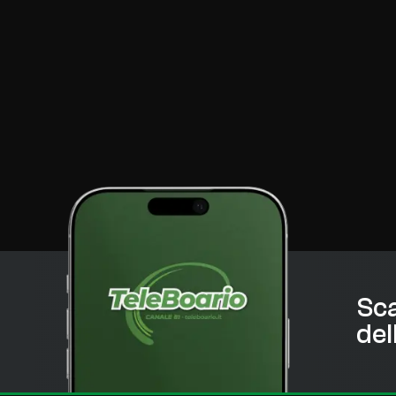
Sca
del