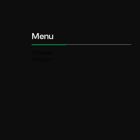
Menu
TbNews
TbSport
Programmi Tb
Diretta Tv (On Air)
Contatti
Invia segnalazione
TeleBoario R.B.1 SB S.r.l.
Piazza Medaglie d’Oro, 1 25047 Darfo
Boario Terme (BS)