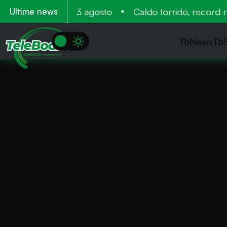
tamento 11 12 e 13 agosto
Caldo torrido, record neg
Ultime news
TbNews
Tb