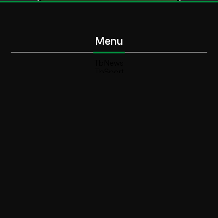
Menu
TbNews
TbSport
Programmi Tb
Diretta Tv (On Air)
Contatti
Invia segnalazione
Contatti
+39 0364 532727
info@teleboario.tv
Social