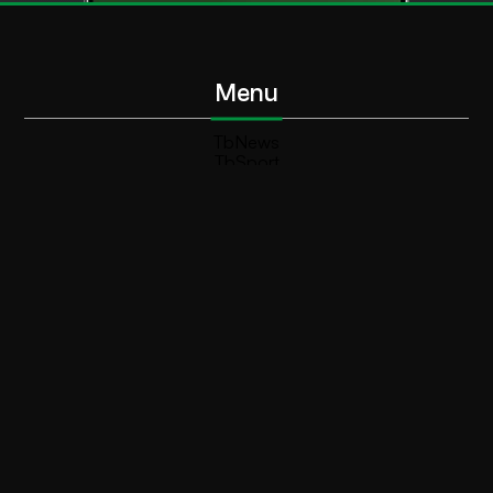
Menu
TbNews
TbSport
Programmi Tb
Diretta Tv (On Air)
Contatti
Invia segnalazione
Contatti
+39 0364 532727
info@teleboario.tv
Social