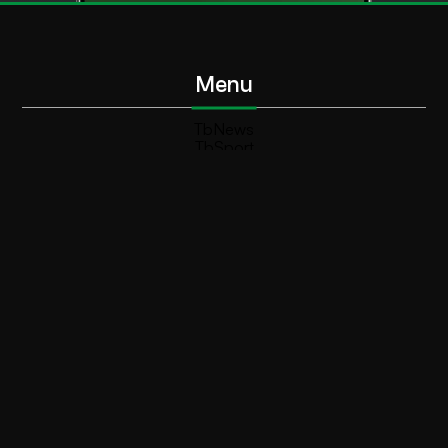
Menu
TbNews
TbSport
Programmi Tb
Diretta Tv (On Air)
Contatti
Invia segnalazione
Contatti
+39 0364 532727
info@teleboario.tv
Social