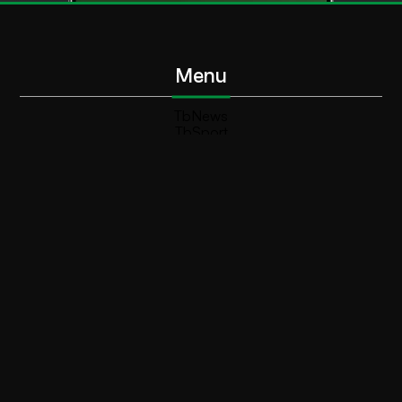
Menu
TbNews
TbSport
Programmi Tb
Diretta Tv (On Air)
Contatti
Invia segnalazione
Contatti
+39 0364 532727
info@teleboario.tv
Social