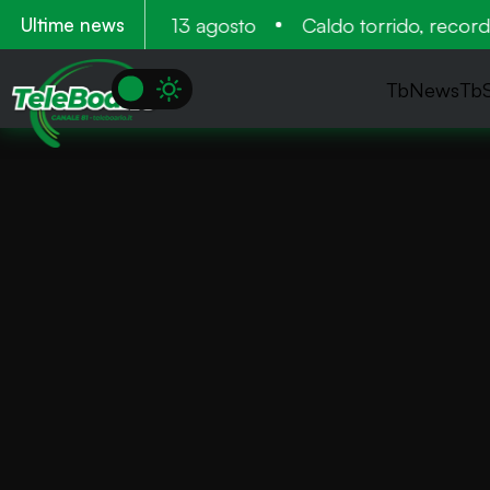
tamento 11, 12 e 13 agosto
Caldo torrido, record ne
Ultime news
TbNews
Tb