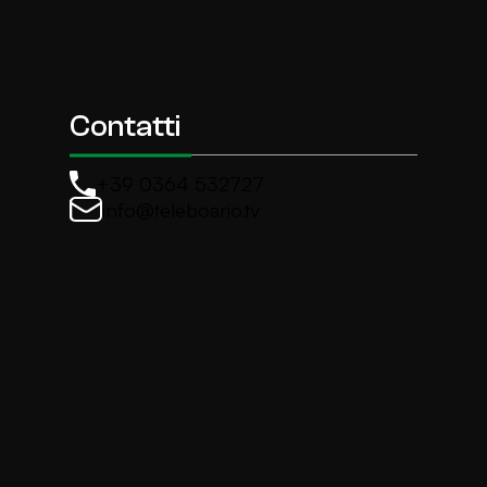
Contatti
+39 0364 532727
info@teleboario.tv
La newsletter di TeleBoario
Iscriviti e ricevi ogni settimane le news più import