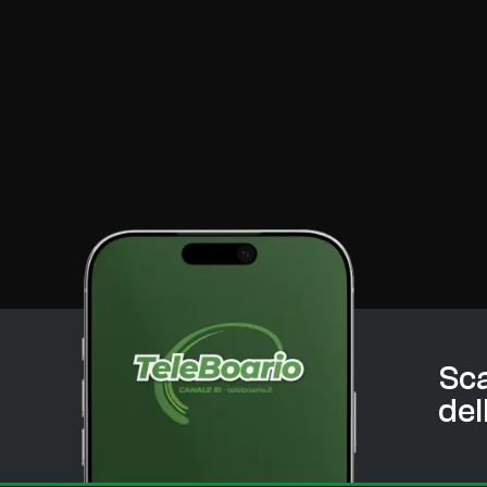
Sca
del