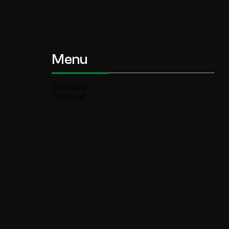
Menu
TbNews
TbSport
Programmi Tb
Diretta Tv (On Air)
Contatti
Invia segnalazione
TeleBoario R.B.1 SB S.r.l.
Piazza Medaglie d’Oro, 1 25047 Darfo
Boario Terme (BS)