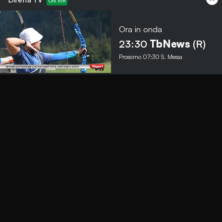
Ora in onda
Menu
23:30
TbNews
(R)
Prossimo
07:30
S. Messa
TbNews
TbSport
Programmi Tb
Diretta Tv (On Air)
Contatti
Invia segnalazione
Contatti
+39 0364 532727
info@teleboario.tv
Social