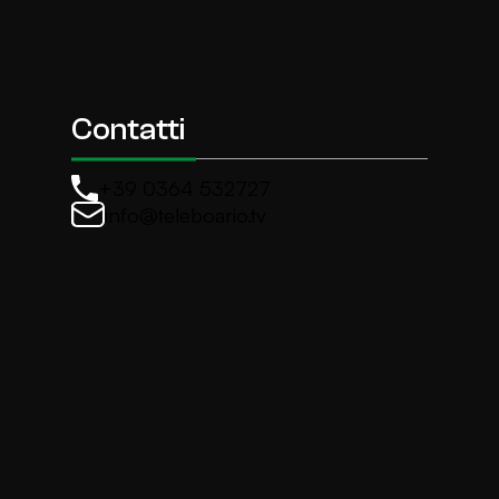
Contatti
+39 0364 532727
info@teleboario.tv
La newsletter di TeleBoario
Iscriviti e ricevi ogni settimane le news più import