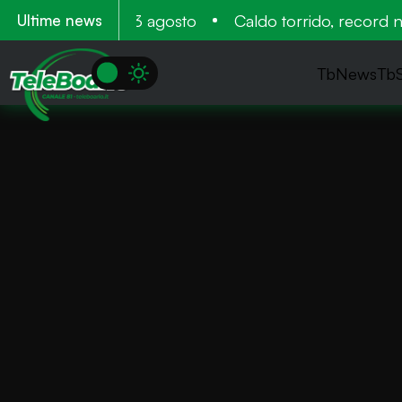
amento 11 12 e 13 agosto
Caldo torrido, record nega
Ultime news
TbNews
Tb