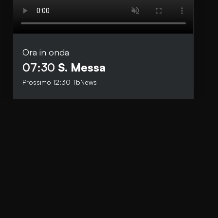
Ora in onda
Social
07:30
S. Messa
Facebook
Prossimo
12:30
TbNews
Instagram
Whatsapp
anti.