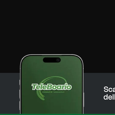
Sca
del