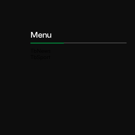
Menu
TbNews
TbSport
Programmi Tb
Diretta Tv (On Air)
Contatti
Invia segnalazione
TeleBoario R.B.1 SB S.r.l.
Piazza Medaglie d’Oro, 1 25047 Darfo
Boario Terme (BS)