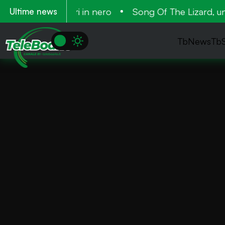
nanza. 28 lavoratori in nero
Song Of The Lizard, un n
Ultime news
TbNews
Tb