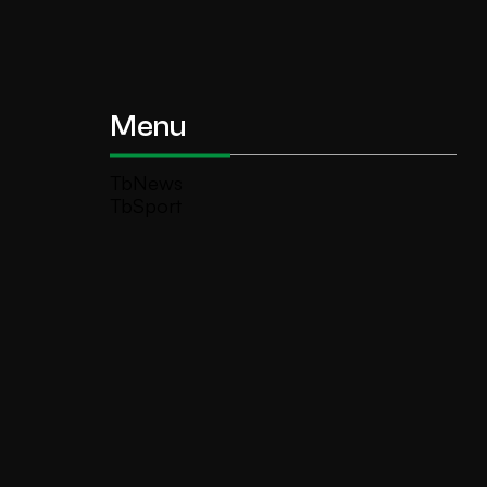
Menu
TbNews
TbSport
Programmi Tb
Diretta Tv (On Air)
Contatti
Invia segnalazione
TeleBoario R.B.1 SB S.r.l.
Piazza Medaglie d’Oro, 1 25047 Darfo
Boario Terme (BS)