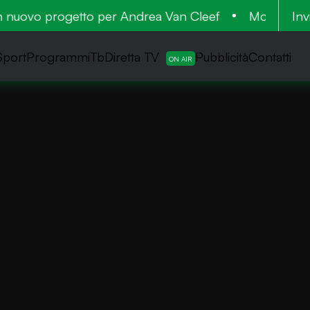
uovo progetto per Andrea Van Cleef
Morto Francesc
Inv
Sport
ProgrammiTb
Diretta TV
Pubblicità
Contatti