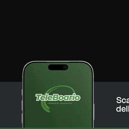
Sca
del