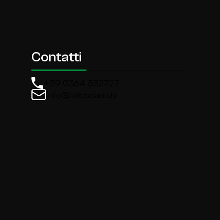
Contatti
+39 0364 532727
info@teleboario.tv
La newsletter di TeleBoario
Iscriviti e ricevi ogni settimane le news più import