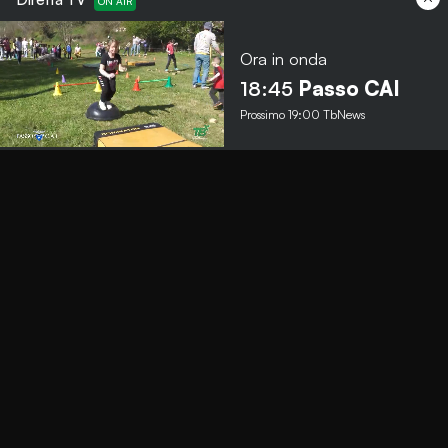
Ora in onda
Menu
18:45
Passo CAI
Prossimo
19:00
TbNews
TbNews
TbSport
Programmi Tb
Diretta Tv (On Air)
Contatti
Invia segnalazione
Contatti
+39 0364 532727
info@teleboario.tv
Social