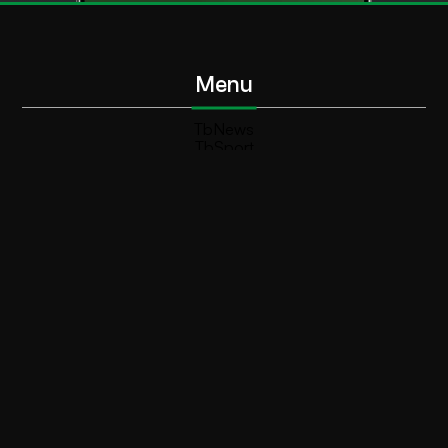
Menu
TbNews
TbSport
Programmi Tb
Diretta Tv (On Air)
Contatti
Invia segnalazione
Contatti
+39 0364 532727
info@teleboario.tv
Social