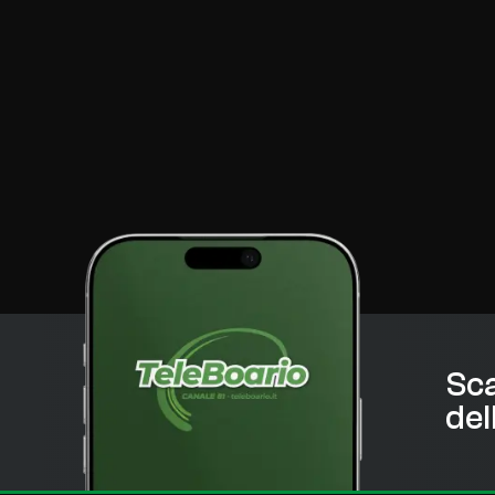
Sca
del