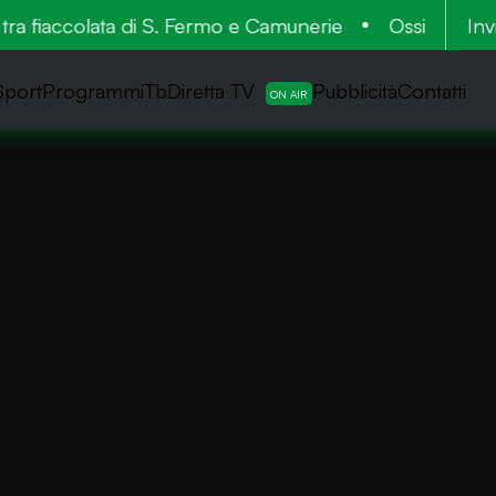
 fiaccolata di S. Fermo e Camunerie
Ossimo-Lozio: 
Inv
Sport
ProgrammiTb
Diretta TV
Pubblicità
Contatti