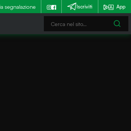
900mila euro per la messa in sicurezza. Tre cantieri a s
ia segnalazione
Iscriviti
App