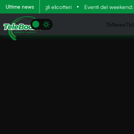
t recuperati dagli elicotteri
Eventi del weekend: tra
Ultime news
TbNews
Tb