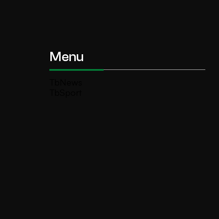
Menu
TbNews
TbSport
Programmi Tb
Diretta Tv (On Air)
Contatti
Invia segnalazione
TeleBoario R.B.1 SB S.r.l.
Piazza Medaglie d’Oro, 1 25047 Darfo
Boario Terme (BS)