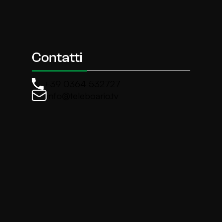
Contatti
+39 0364 532727
info@teleboario.tv
La newsletter di TeleBoario
Iscriviti e ricevi ogni settimane le news più import