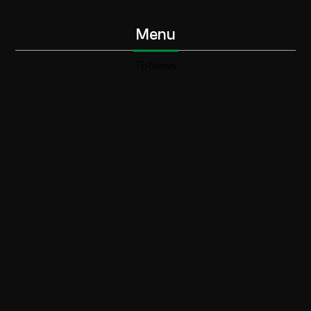
Menu
TbNews
TbSport
Programmi Tb
Diretta Tv (On Air)
Contatti
Invia segnalazione
Contatti
+39 0364 532727
info@teleboario.tv
Social