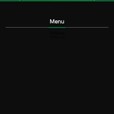
Menu
TbNews
TbSport
Programmi Tb
Diretta Tv (On Air)
Contatti
Invia segnalazione
Contatti
+39 0364 532727
info@teleboario.tv
Social