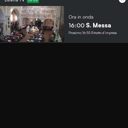
Ora in onda
Menu
16:00
S. Messa
Prossimo
16:55
Ritratto d’impresa
TbNews
TbSport
Programmi Tb
Diretta Tv (On Air)
Contatti
Invia segnalazione
Contatti
+39 0364 532727
info@teleboario.tv
Social