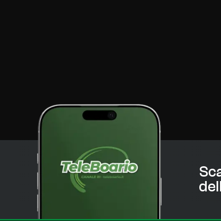
Sca
del