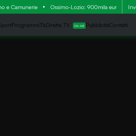
 e Camunerie
Ossimo-Lozio: 900mila euro per la mess
Inv
Sport
ProgrammiTb
Diretta TV
Pubblicità
Contatti