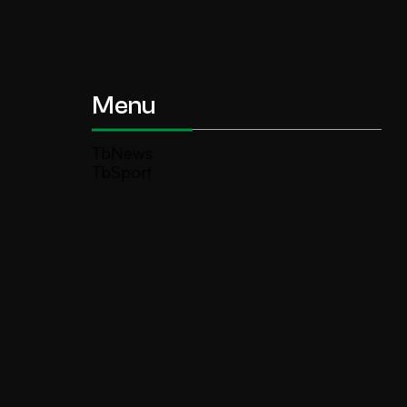
Menu
TbNews
TbSport
Programmi Tb
Diretta Tv (On Air)
Contatti
Invia segnalazione
TeleBoario R.B.1 SB S.r.l.
Piazza Medaglie d’Oro, 1 25047 Darfo
Boario Terme (BS)