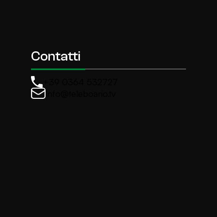
Contatti
+39 0364 532727
info@teleboario.tv
La newsletter di TeleBoario
Iscriviti e ricevi ogni settimane le news più import