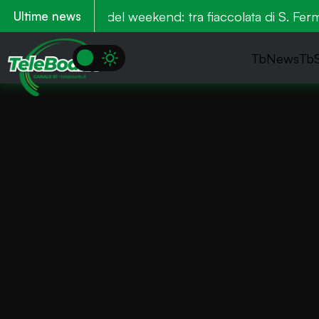
teri
Eventi del weekend: tra fiaccolata di S. Fermo
Ultime news
TbNews
Tb