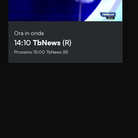
Ora in onda
Social
14:10
TbNews
(R)
Facebook
Prossimo
15:00
TbNews (R)
Instagram
Whatsapp
anti.