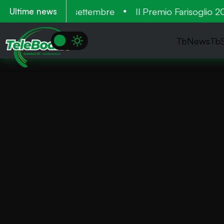
. Tre cantieri a settembre
Il Premio Farisoglio 2026
Ultime news
TbNews
Tb