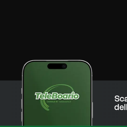
Sca
del