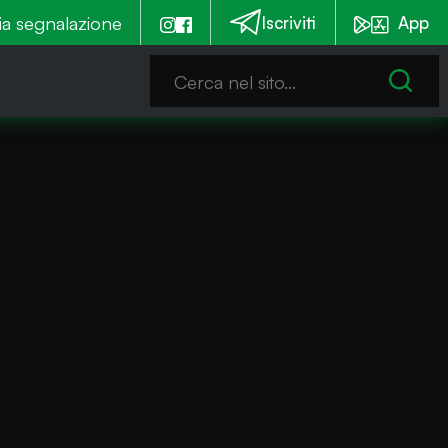
mmia è notturna
ia segnalazione
Emergenza alghe: Iseo stanzia un c
Iscriviti
App