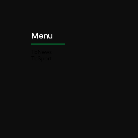
Menu
TbNews
TbSport
Programmi Tb
Diretta Tv (On Air)
Contatti
Invia segnalazione
TeleBoario R.B.1 SB S.r.l.
Piazza Medaglie d’Oro, 1 25047 Darfo
Boario Terme (BS)