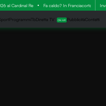
 al Cardinal Re
Fa caldo? In Franciacorta la vende
Inv
Sport
ProgrammiTb
Diretta TV
Pubblicità
Contatti