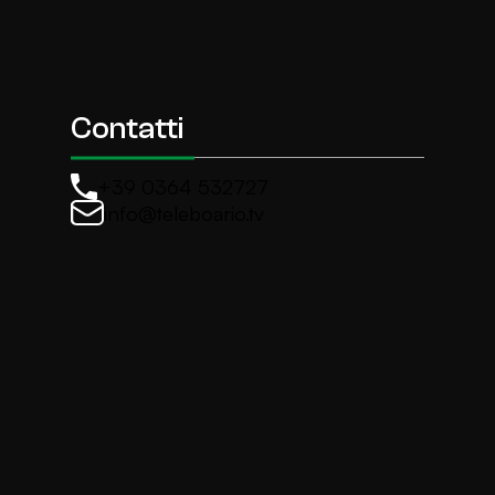
Contatti
+39 0364 532727
info@teleboario.tv
La newsletter di TeleBoario
Iscriviti e ricevi ogni settimane le news più import