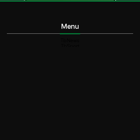
Menu
TbNews
TbSport
Programmi Tb
Diretta Tv (On Air)
Contatti
Invia segnalazione
Contatti
+39 0364 532727
info@teleboario.tv
Social