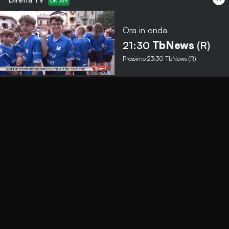
Ora in onda
Menu
21:30
TbNews
(R)
Prossimo
23:30
TbNews (R)
TbNews
TbSport
Programmi Tb
Diretta Tv (On Air)
Contatti
Invia segnalazione
Contatti
+39 0364 532727
info@teleboario.tv
Social