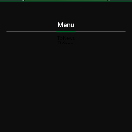
Menu
TbNews
TbSport
Programmi Tb
Diretta Tv (On Air)
Contatti
Invia segnalazione
Contatti
+39 0364 532727
info@teleboario.tv
Social