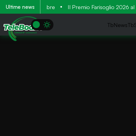
antieri a settembre
Il Premio Farisoglio 2026 al Ca
Ultime news
TbNews
Tb