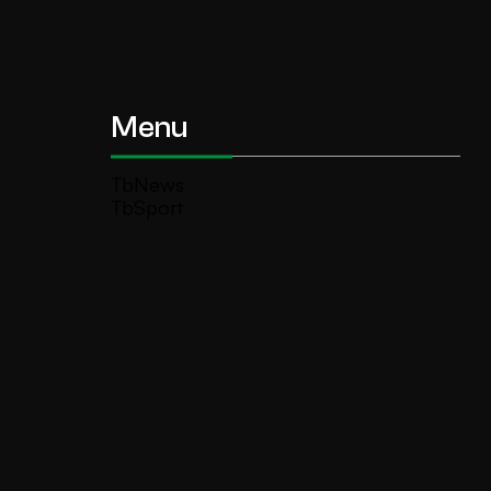
Menu
TbNews
TbSport
Programmi Tb
Diretta Tv (On Air)
Contatti
Invia segnalazione
TeleBoario R.B.1 SB S.r.l.
Piazza Medaglie d’Oro, 1 25047 Darfo
Boario Terme (BS)