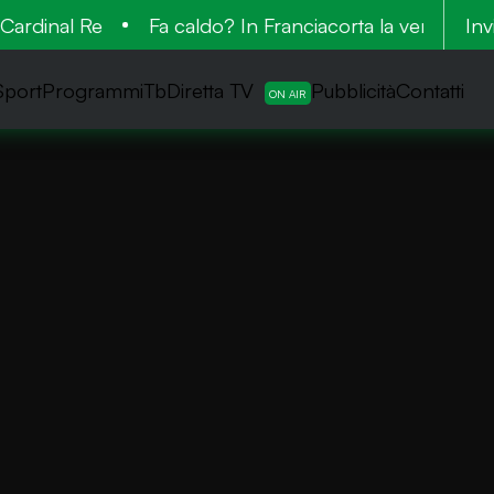
rdinal Re
Fa caldo? In Franciacorta la vendemmia è
Inv
Sport
ProgrammiTb
Diretta TV
Pubblicità
Contatti