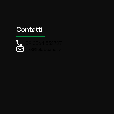
Contatti
+39 0364 532727
info@teleboario.tv
La newsletter di TeleBoario
Iscriviti e ricevi ogni settimane le news più import