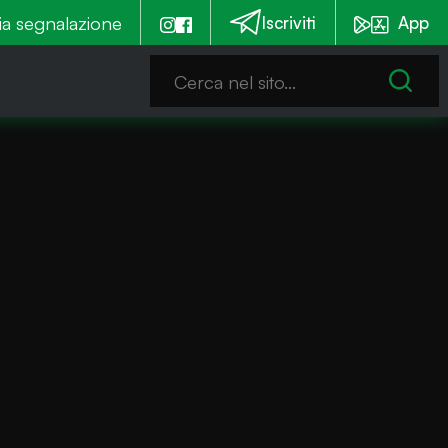
 notturna
ia segnalazione
Emergenza alghe: Iseo stanzia un contribu
Iscriviti
App