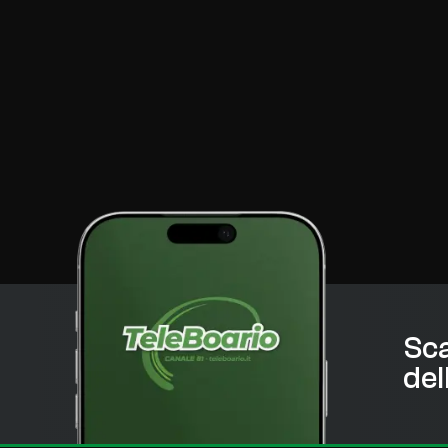
Sca
del