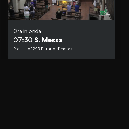
Ora in onda
Social
07:30
S. Messa
Facebook
Prossimo
12:15
Ritratto d’impresa
Instagram
Whatsapp
anti.