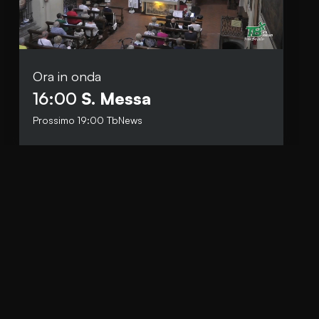
Ora in onda
Social
16:00
S. Messa
Facebook
Prossimo
19:00
TbNews
Instagram
Whatsapp
anti.