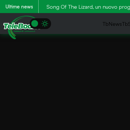
atori in nero
Song Of The Lizard, un nuovo progett
Ultime news
TbNews
Tb