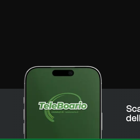
Sca
del