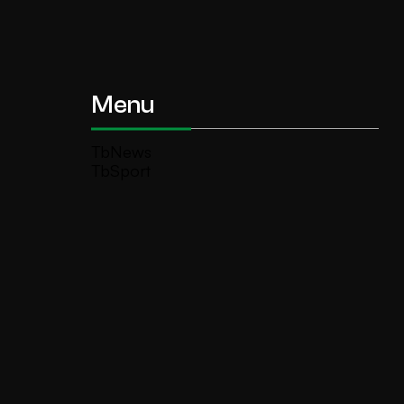
Menu
TbNews
TbSport
Programmi Tb
Diretta Tv (On Air)
Contatti
Invia segnalazione
TeleBoario R.B.1 SB S.r.l.
Piazza Medaglie d’Oro, 1 25047 Darfo
Boario Terme (BS)