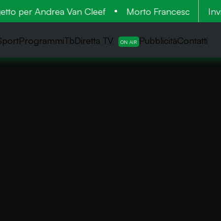
o per Andrea Van Cleef
Morto Francesco Guccini, ve
Inv
Sport
ProgrammiTb
Diretta TV
Pubblicità
Contatti