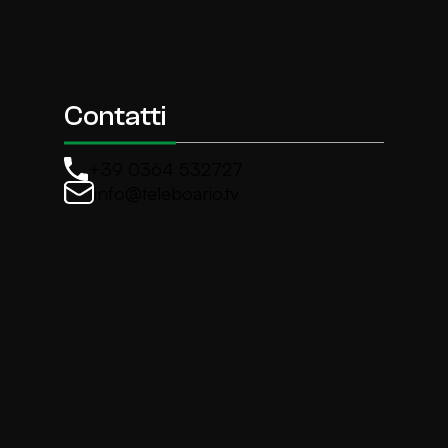
Contatti
+39 0364 532727
info@teleboario.tv
La newsletter di TeleBoario
Iscriviti e ricevi ogni settimane le news più import