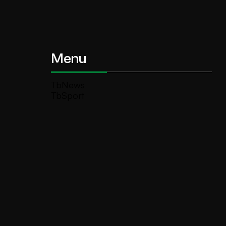
Menu
TbNews
TbSport
Programmi Tb
Diretta Tv (On Air)
Contatti
Invia segnalazione
TeleBoario R.B.1 SB S.r.l.
Piazza Medaglie d’Oro, 1 25047 Darfo
Boario Terme (BS)