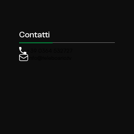
Contatti
+39 0364 532727
info@teleboario.tv
La newsletter di TeleBoario
Iscriviti e ricevi ogni settimane le news più import