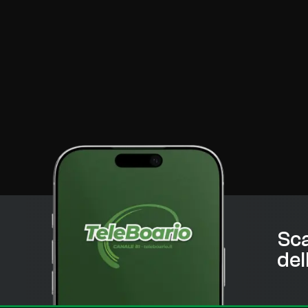
Sca
del