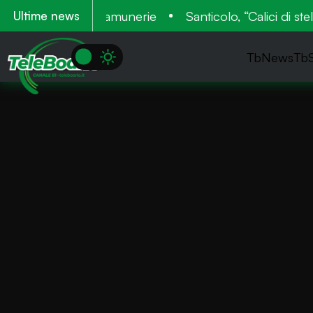
l Medioevo con Camunerie
Santicolo, “Calici di stell
Ultime news
TbNews
Tb