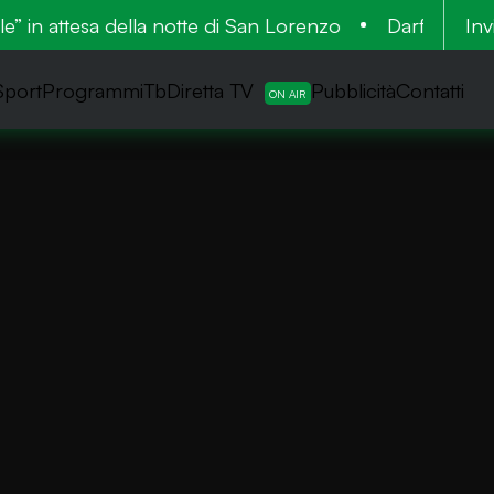
e” in attesa della notte di San Lorenzo
Darfo, incendi
Inv
Sport
ProgrammiTb
Diretta TV
Pubblicità
Contatti