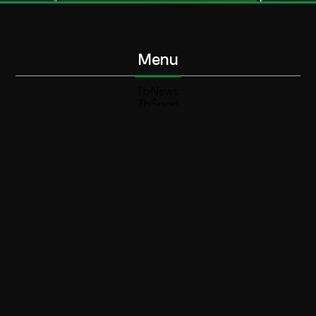
Menu
TbNews
TbSport
Programmi Tb
Diretta Tv (On Air)
Contatti
Invia segnalazione
Contatti
+39 0364 532727
info@teleboario.tv
Social