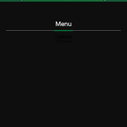
Menu
TbNews
TbSport
Programmi Tb
Diretta Tv (On Air)
Contatti
Invia segnalazione
Contatti
+39 0364 532727
info@teleboario.tv
Social