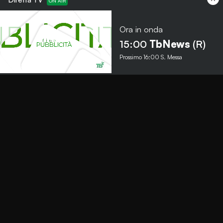
Ora in onda
Menu
15:00
TbNews
(R)
Prossimo
16:00
S. Messa
TbNews
TbSport
Programmi Tb
Diretta Tv (On Air)
Contatti
Invia segnalazione
Contatti
+39 0364 532727
info@teleboario.tv
Social