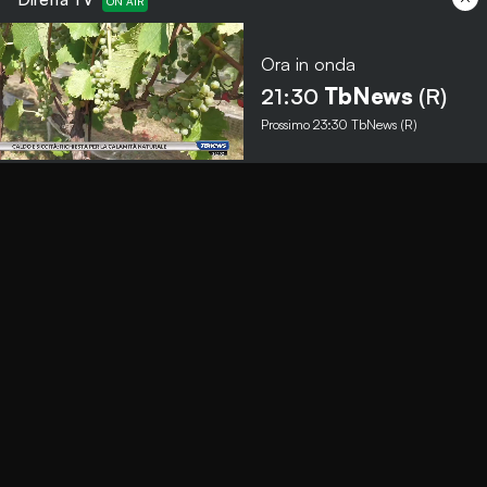
Ora in onda
Menu
21:30
TbNews
(R)
Prossimo
23:30
TbNews (R)
TbNews
TbSport
Programmi Tb
Diretta Tv (On Air)
Contatti
Invia segnalazione
Contatti
+39 0364 532727
info@teleboario.tv
Social