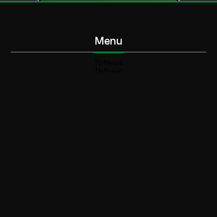
Menu
TbNews
TbSport
Programmi Tb
Diretta Tv (On Air)
Contatti
Invia segnalazione
Contatti
+39 0364 532727
info@teleboario.tv
Social