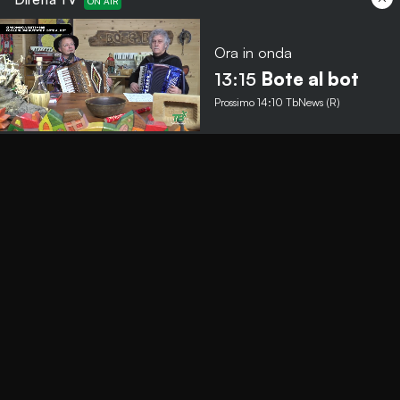
Ora in onda
Menu
13:15
Bote al bot
Prossimo
14:10
TbNews (R)
TbNews
TbSport
Programmi Tb
Diretta Tv (On Air)
Contatti
Invia segnalazione
Contatti
+39 0364 532727
info@teleboario.tv
Social