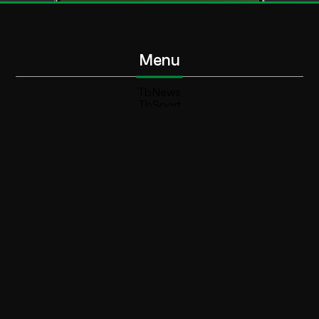
Menu
TbNews
TbSport
Programmi Tb
Diretta Tv (On Air)
Contatti
Invia segnalazione
Contatti
+39 0364 532727
info@teleboario.tv
Social