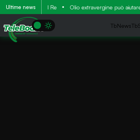
 2026 al Cardinal Re
Olio extravergine può aiutare a 
Ultime news
TbNews
Tb