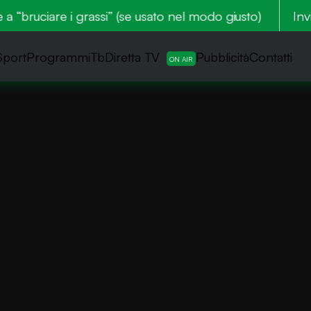
“bruciare i grassi” (se usato nel modo giusto)
Zone e 
Inv
Sport
ProgrammiTb
Diretta TV
Pubblicità
Contatti