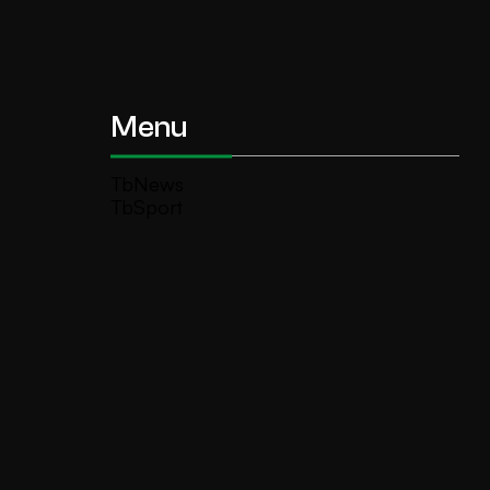
Menu
TbNews
TbSport
Programmi Tb
Diretta Tv (On Air)
Contatti
Invia segnalazione
TeleBoario R.B.1 SB S.r.l.
Piazza Medaglie d’Oro, 1 25047 Darfo
Boario Terme (BS)