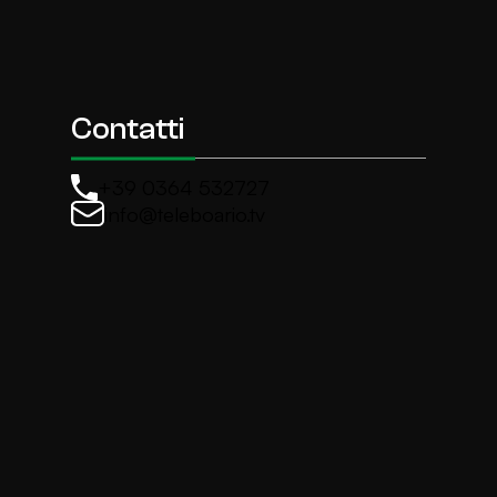
Contatti
+39 0364 532727
info@teleboario.tv
La newsletter di TeleBoario
Iscriviti e ricevi ogni settimane le news più import