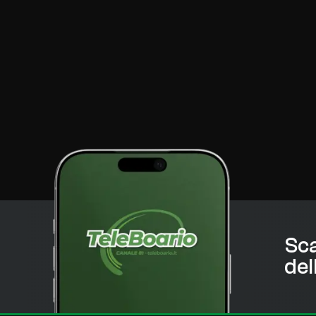
Sca
del