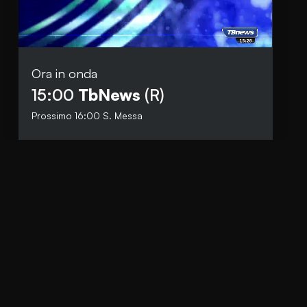
Ora in onda
Social
15:00
TbNews
(R)
Facebook
Prossimo
16:00
S. Messa
Instagram
Whatsapp
anti.