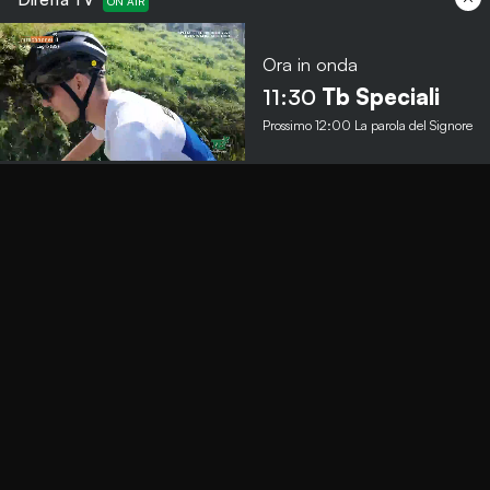
Ora in onda
Menu
11:30
Tb Speciali
Prossimo
12:00
La parola del Signore
TbNews
TbSport
Programmi Tb
Diretta Tv (On Air)
Contatti
Invia segnalazione
Contatti
+39 0364 532727
info@teleboario.tv
Social