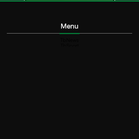
Menu
TbNews
TbSport
Programmi Tb
Diretta Tv (On Air)
Contatti
Invia segnalazione
Contatti
+39 0364 532727
info@teleboario.tv
Social