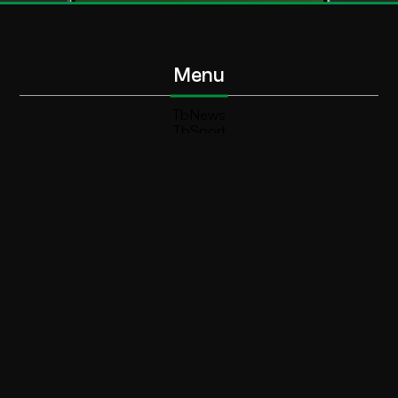
Menu
TbNews
TbSport
Programmi Tb
Diretta Tv (On Air)
Contatti
Invia segnalazione
Contatti
+39 0364 532727
info@teleboario.tv
Social