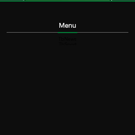
Menu
TbNews
TbSport
Programmi Tb
Diretta Tv (On Air)
Contatti
Invia segnalazione
Contatti
+39 0364 532727
info@teleboario.tv
Social