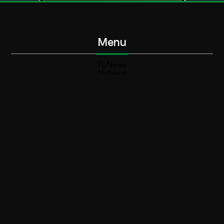
Menu
TbNews
TbSport
Programmi Tb
Diretta Tv (On Air)
Contatti
Invia segnalazione
Contatti
+39 0364 532727
info@teleboario.tv
Social