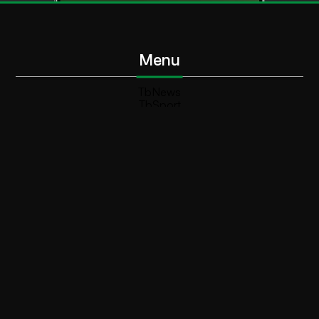
Menu
TbNews
TbSport
Programmi Tb
Diretta Tv (On Air)
Contatti
Invia segnalazione
Contatti
+39 0364 532727
info@teleboario.tv
Social