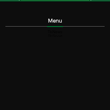
Menu
TbNews
TbSport
Programmi Tb
Diretta Tv (On Air)
Contatti
Invia segnalazione
Contatti
+39 0364 532727
info@teleboario.tv
Social