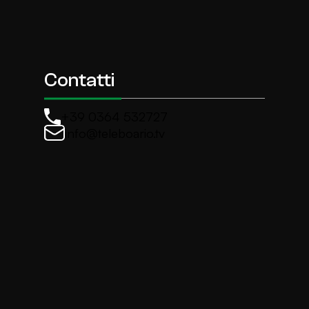
Contatti
+39 0364 532727
info@teleboario.tv
La newsletter di TeleBoario
Iscriviti e ricevi ogni settimane le news più import