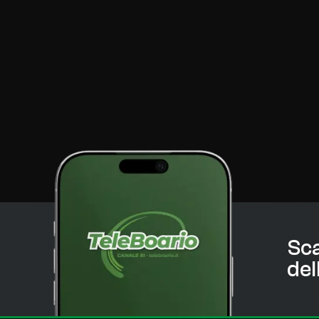
Sca
del