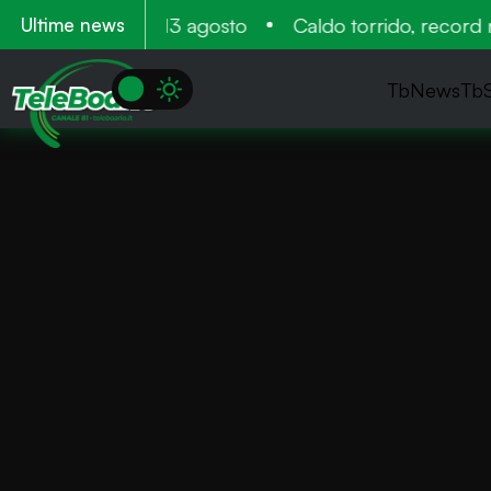
tamento 11 12 e 13 agosto
Caldo torrido, record neg
Ultime news
TbNews
Tb