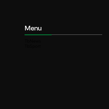
Menu
TbNews
TbSport
Programmi Tb
Diretta Tv (On Air)
Contatti
Invia segnalazione
TeleBoario R.B.1 SB S.r.l.
Piazza Medaglie d’Oro, 1 25047 Darfo
Boario Terme (BS)