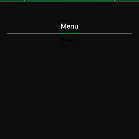
Menu
TbNews
TbSport
Programmi Tb
Diretta Tv (On Air)
Contatti
Invia segnalazione
Contatti
+39 0364 532727
info@teleboario.tv
Social