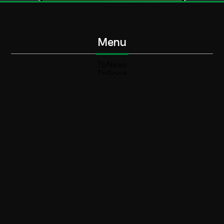
Menu
TbNews
TbSport
Programmi Tb
Diretta Tv (On Air)
Contatti
Invia segnalazione
Contatti
+39 0364 532727
info@teleboario.tv
Social