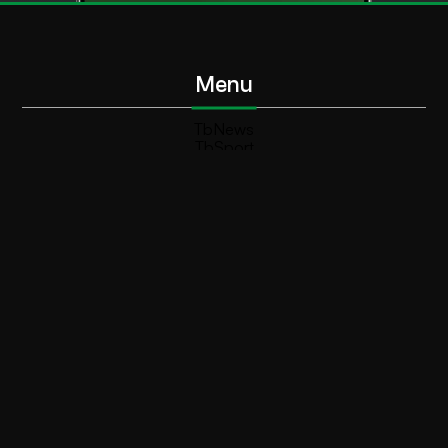
Menu
TbNews
TbSport
Programmi Tb
Diretta Tv (On Air)
Contatti
Invia segnalazione
Contatti
+39 0364 532727
info@teleboario.tv
Social