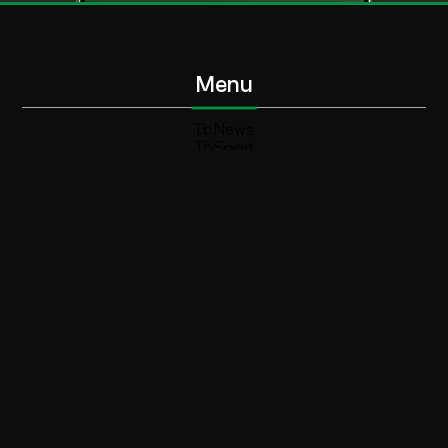
Menu
TbNews
TbSport
Programmi Tb
Diretta Tv (On Air)
Contatti
Invia segnalazione
Contatti
+39 0364 532727
info@teleboario.tv
Social