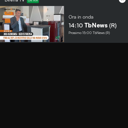
Ora in onda
Menu
14:10
TbNews
(R)
Prossimo
15:00
TbNews (R)
TbNews
TbSport
Programmi Tb
Diretta Tv (On Air)
Contatti
Invia segnalazione
Contatti
+39 0364 532727
info@teleboario.tv
Social